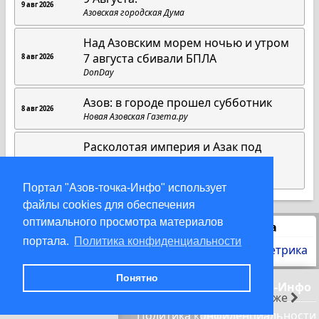
9 авг 2026
Азовская городская Дума
Над Азовским морем ночью и утром
7 августа сбивали БПЛА
8 авг 2026
DonDay
Азов: в городе прошел субботник
8 авг 2026
Новая Азовская Газета.ру
Расколотая империя и Азак под
властью Мамая
8 авг 2026
Газета «Приазовье»
Портал "Азов-точка-Инфо" использует
файлы cookies для обеспечения
оптимального просмотра материалов
Статистика
портала.
Политика конфиденциальности
Понятно
© 2000-2026 Азов-точка-Инфо
раньше
позже
Политика конфиденциальности