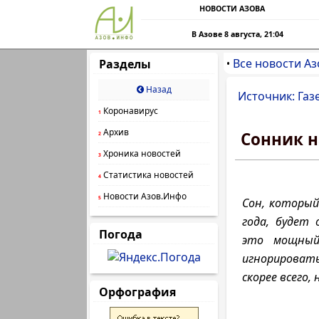
НОВОСТИ АЗОВА
В Азове 8 августа, 21:04
Все новости Аз
Разделы
•
Назад
Источник: Газ
Коронавирус
1
Архив
Сонник н
2
Хроника новостей
3
Статистика новостей
4
Новости Азов.Инфо
5
Сон, который
года, будет 
Погода
это мощный
игнорироват
скорее всего,
Орфография