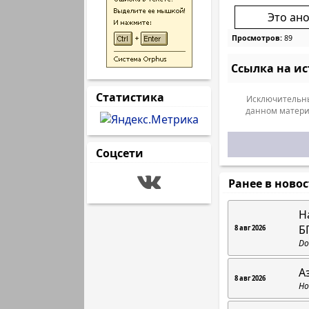
Это ан
Просмотров:
89
Ссылка на и
Статистика
Исключительны
данном матери
Соцсети
Ранее в ново
Н
Б
8 авг 2026
Do
А
8 авг 2026
Но