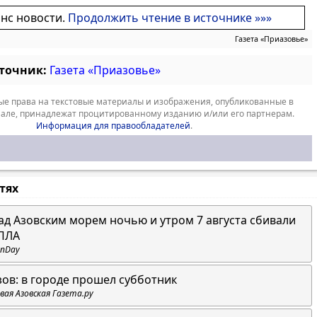
онс новости.
Продолжить чтение в источнике »»»
Газета «Приазовье»
сточник:
Газета «Приазовье»
е права на текстовые материалы и изображения, опубликованные в
але, принадлежат процитированному изданию и/или его партнерам.
Информация для правообладателей
.
стях
ад Азовским морем ночью и утром 7 августа сбивали
ПЛА
nDay
зов: в городе прошел субботник
вая Азовская Газета.ру