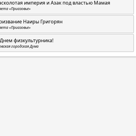
асколотая империя и Азак под властью Мамая
зета «Приазовье»
ризвание Наиры Григорян
зета «Приазовье»
 Днем физкультурника!
овская городская Дума