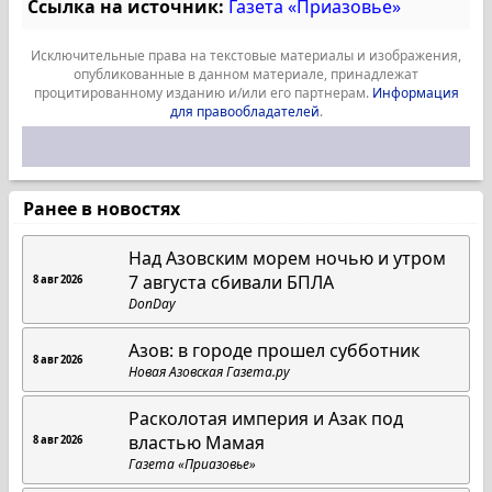
Ссылка на источник:
Газета «Приазовье»
Исключительные права на текстовые материалы и изображения,
опубликованные в данном материале, принадлежат
процитированному изданию и/или его партнерам.
Информация
для правообладателей
.
Ранее в новостях
Над Азовским морем ночью и утром
7 августа сбивали БПЛА
8 авг 2026
DonDay
Азов: в городе прошел субботник
8 авг 2026
Новая Азовская Газета.ру
Расколотая империя и Азак под
властью Мамая
8 авг 2026
Газета «Приазовье»