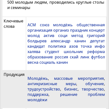
500 молодым людям, проводились круглые столы
и семинары
Ключевые
АСМ союз молодёжь общественная
слова
организация организ праздник концерт
молод актив соци метод григорий
болдырев александр канин депутат
кандидат политика азов точка инфо
халява студент школьник реформа
образование россия скай линк футбол
весна социаль канин
Продукция
Молодёжь
,
массовые мероприятия
,
антикризисные меры
,
обучение
,
трудоустройство
,
бизнес
,
творчество
,
поддержка
,
решение проблем
молодёжи