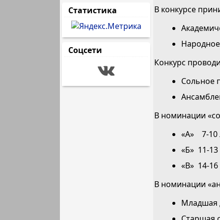
В конкурсе при
Статистика
Академич
Народное
Соцсети
Конкурс проводи
Сольное п
Ансамблев
В номинации «со
«А» 7-10 
«Б» 11-13
«В» 14-16
В номинации «анс
Младшая д
Старшая с