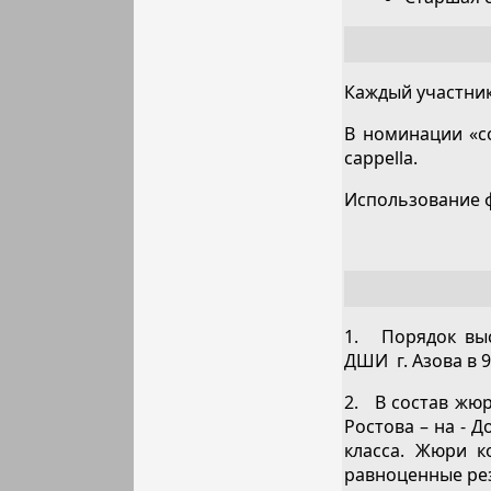
Каждый участник
В номинации «с
cappella.
Использование ф
1. Порядок выс
ДШИ г. Азова в 9
2. В состав жюр
Ростова – на - 
класса. Жюри к
равноценные ре