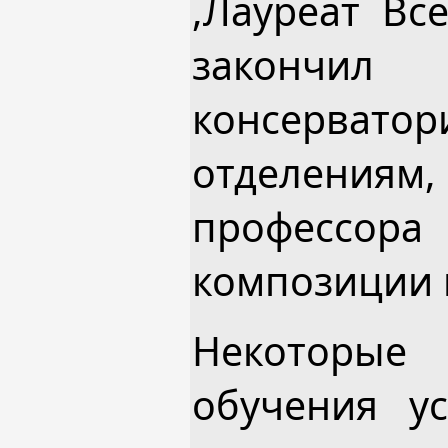
,Лауреат Вс
закончил 
консервато
отделениям
профессор
композиции в
Некоторые 
обучения у