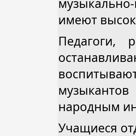
музыкальн
имеют высок
Педагоги, 
останавли
воспитыва
музыкантов 
народным инс
Учащиеся от