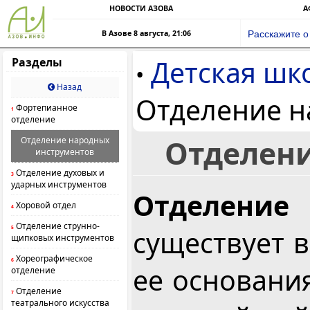
НОВОСТИ АЗОВА
А
В Азове 8 августа, 21:06
Расскажите о
Детская шк
Разделы
•
Назад
Отделение н
Фортепианное
1
отделение
Отделени
Отделение народных
инструментов
Отделение духовых и
3
ударных инструментов
Отделени
Хоровой отдел
4
Отделение струнно-
5
существует в
щипковых инструментов
Хореографическое
6
ее основания
отделение
Отделение
7
театрального искусства