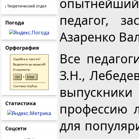
опытнейши
Теоретический отдел
8
педагог, за
Погода
Азаренко Ва
Орфография
Все педагог
З.Н., Лебеде
выпускник
Статистика
профессию 
для популяр
Соцсети