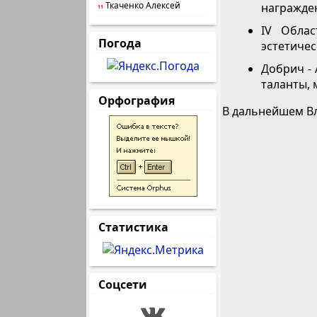
Ткаченко Алексей
награжде
11
IV Обла
Погода
эстетическ
Добрич -
таланты, м
Орфография
В дальнейшем Вл
Статистика
Соцсети