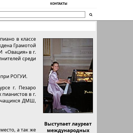
КОНТАКТЫ
пиано в классе
ждена Грамотой
 «Овация» в г.
олнителей среди
 при РОГУИ.
урсе г. Пезаро
 пианистов в г.
 учащихся ДМШ,
Выступает лауреат
место, а так же
международных