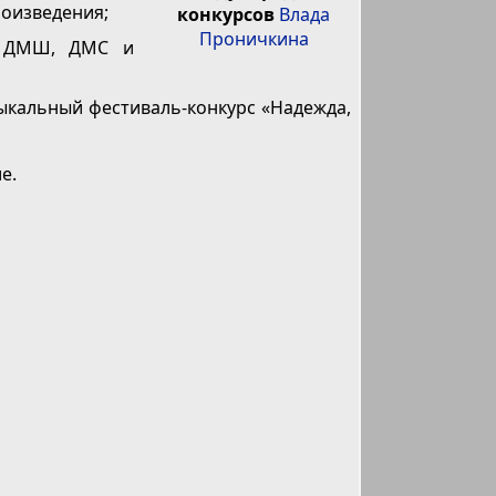
оизведения;
конкурсов
Влада
Проничкина
я ДМШ, ДМС и
ыкальный фестиваль-конкурс «Надежда,
е.