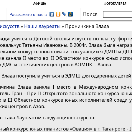
АФИША
ФОТОГАЛЕРЕЯ
Поиск
Расскажите о нас в
искусств
»
Наши лауреаты
»
Проничкина Влада
лада
учится в Детской школы искусств по классу форте
овальчук Татьяны Ивановны. В 2004г. Влада была награ
нальном конкурсе юных пианистов-учащихся ДМШ и ДШИ
кже заняла II место во II Областном конкурсе юных исп
ДМС и эстетических центров в АОМПК г. Азова.
а Влада поступила учиться в ЭДМШ для одаренных детей
ичкина Влада заняла I место в Международном конк
тель Гран – При II Открытого зонального конкурса юных
о в III Областном конкурсе юных исполнителей среди
их центров г. Азов.
да стала Лауреатом следующих конкурсов:
ный конкурс юных пианистов «Овация» в г. Таганроге - I 