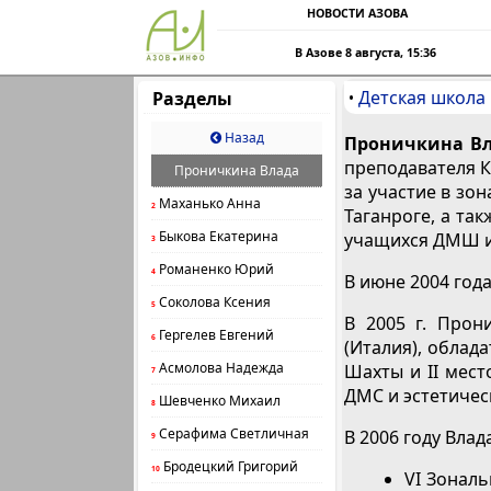
НОВОСТИ АЗОВА
В Азове 8 августа, 15:36
Детская школа 
Разделы
•
Назад
Проничкина В
преподавателя К
Проничкина Влада
за участие в зо
Маханько Анна
2
Таганроге, а та
Быкова Екатерина
учащихся ДМШ и 
3
Романенко Юрий
4
В июне 2004 год
Соколова Ксения
5
В 2005 г. Прон
Гергелев Евгений
6
(Италия), облада
Асмолова Надежда
Шахты и II мест
7
ДМС и эстетическ
Шевченко Михаил
8
Серафима Светличная
В 2006 году Вла
9
Бродецкий Григорий
10
VI Зональ