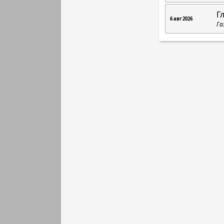
Г
6 авг 2026
Га