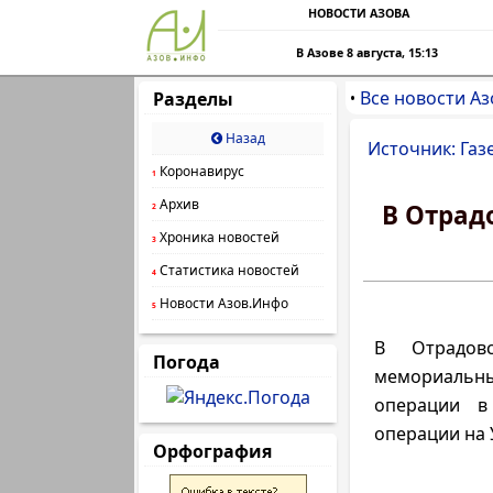
НОВОСТИ АЗОВА
В Азове 8 августа, 15:13
Все новости Аз
Разделы
•
Назад
Источник: Газ
Коронавирус
1
Архив
В Отрад
2
Хроника новостей
3
Статистика новостей
4
Новости Азов.Инфо
5
В Отрадов
Погода
мемориальны
операции в
операции на 
Орфография