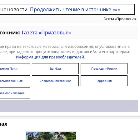
онс новости.
Продолжить чтение в источнике »»»
Газета «Приазовье»
сточник:
Газета «Приазовье»
е права на текстовые материалы и изображения, опубликованные в
але, принадлежат процитированному изданию и/или его партнерам.
Информация для правообладателей
.
димир Путин
Донбасс
Президент России
альная военная
Специальная военная
Терроризм
операция
операция
ная мобилизация
мах