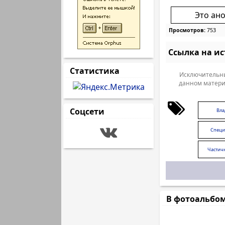
Это ан
Просмотров:
753
Ссылка на и
Статистика
Исключительны
данном матери
Соцсети
Вла
Специ
Частич
В фотоальбо