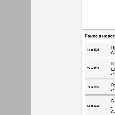
Ранее в ново
П
8 авг 2026
Га
В
ш
7 авг 2026
Га
Г
7 авг 2026
Га
В
а
6 авг 2026
Га