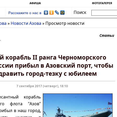
АФИША
ФОТОГАЛЕРЕЯ
Поиск
Расскажите о нас в
ова
»
Новости Азова
»
Просмотр новости
Статьи
 корабль II ранга Черноморского
ссии прибыл в Азовский порт, чтобы
дравить город-тезку с юбилеем
7 сентября 2017 (четверг), 18:10
сантный корабль
ого флота "Азов"
рибыл в наш город,