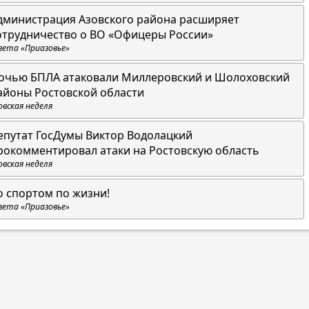
дминистрация Азовского района расширяет
отрудничество о ВО «Офицеры России»
зета «Приазовье»
очью БПЛА атаковали Миллеровский и Шолоховский
айоны Ростовской области
овская неделя
епутат ГосДумы Виктор Водолацкий
рокомментировал атаки на Ростовскую область
овская неделя
о спортом по жизни!
зета «Приазовье»