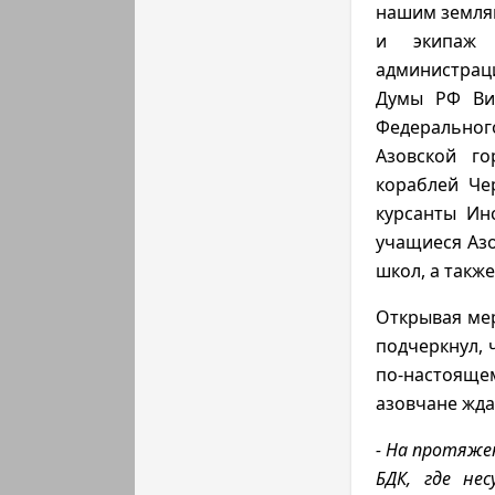
нашим земляк
и экипаж 
администрац
Думы РФ Вик
Федеральног
Азовской го
кораблей Че
курсанты Ин
учащиеся Азо
школ, а такж
Открывая ме
подчеркнул, 
по-настояще
азовчане жда
- На протяже
БДК, где не