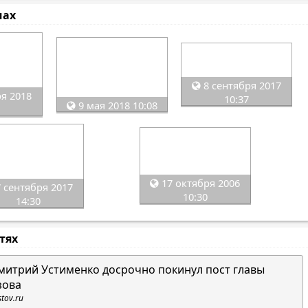
мах
8 сентября 2017
я 2018
10:37
9 мая 2018 10:08
17 октября 2006
 сентября 2017
10:30
14:30
стях
митрий Устименко досрочно покинул пост главы
зова
stov.ru