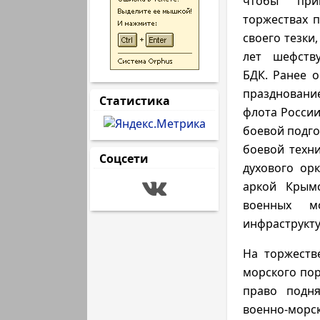
чтобы при
торжествах п
своего тезки
лет шефств
БДК. Ранее о
праздновани
Статистика
флота России
боевой подго
боевой техн
Соцсети
духового ор
аркой Крымс
военных м
инфраструкту
На торжеств
морского пор
право подня
военно-морс