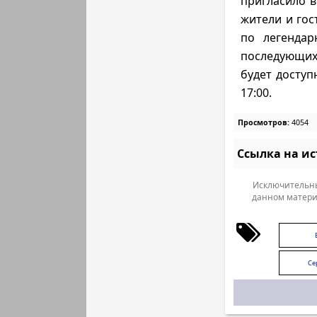
пригласило в
жители и гос
по легендар
последующих
будет доступн
17:00.
Просмотров:
4054
Ссылка на и
Исключительны
данном матери
Се