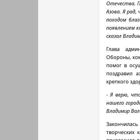
Отечества. П
Азова. Я рад,
походом бла
появлением к
сказал Влади
Глава адми
Обороны, ком
помог в осу
поздравил а
крепкого здо
- Я верю, чт
нашего город
Владимир Вал
Закончилас
творческих к