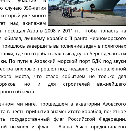
нять участие в
о случаю 950-летия
, который уже много
ует над экипажем
н посещал Азов в 2008 и 2011 гг. Чтобы попасть на
е юбилея, лучшему кораблю II ранга Черноморского
 пришлось завершить выполнение задач в полигонах
товки, где он отрабатывал высадку на берег десанта и
ики.
По пути в Азовский морской порт БДК под звуки
кестра впервые прошел под недавно установленной
кого моста, что стало событием не только для
оряков, но и для строителей важнейшего
рного объекта.
енном митинге, прошедшем в акватории Азовского
та в честь прибытия знаменитого корабля, почетное
ть государственный флаг Российской Федерации,
кой вымпел и флаг г. Азова было предоставлено