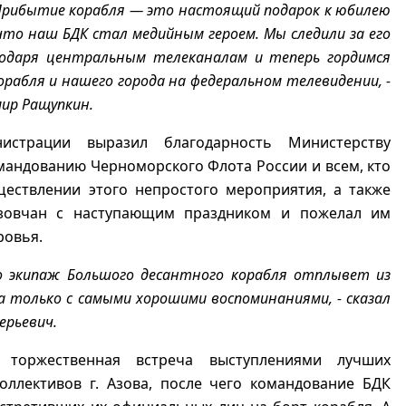
рибытие корабля — это настоящий подарок к юбилею
 что наш БДК стал медийным героем. Мы следили за его
годаря центральным телеканалам и теперь гордимся
орабля и нашего города на федеральном телевидении, -
мир Ращупкин.
нистрации выразил благодарность Министерству
андованию Черноморского Флота России и всем, кто
ществлении этого непростого мероприятия, а также
зовчан с наступающим праздником и пожелал им
ровья.
о экипаж Большого десантного корабля отплывет из
а только с самыми хорошими воспоминаниями, - сказал
ерьевич.
ь торжественная встреча выступлениями лучших
оллективов г. Азова, после чего командование БДК