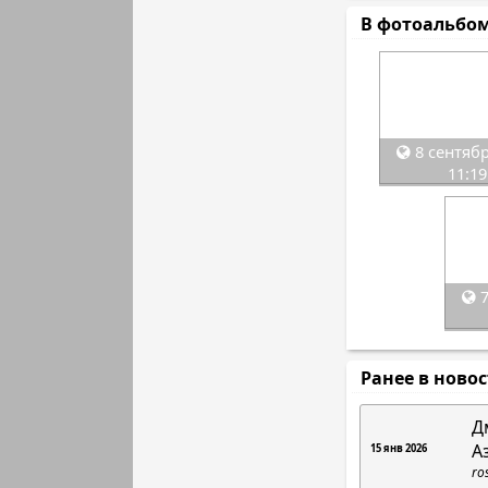
В фотоальбо
8 сентябр
11:19
7
Ранее в ново
Д
А
15 янв 2026
ro