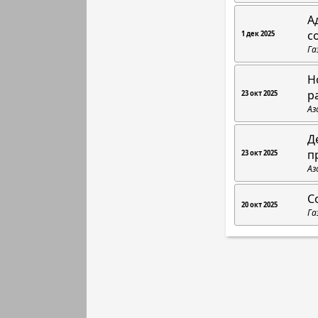
А
с
1 дек 2025
Га
Н
р
23 окт 2025
Аз
Д
п
23 окт 2025
Аз
С
20 окт 2025
Га