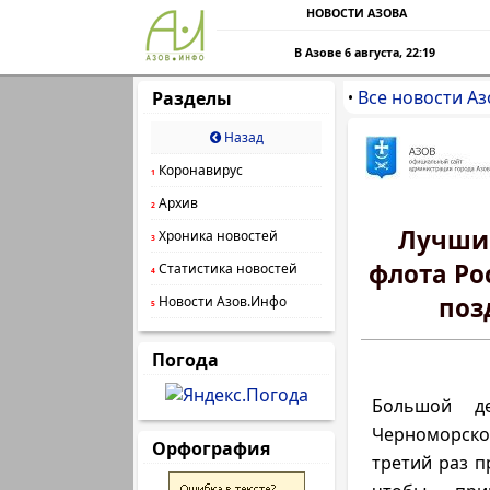
НОВОСТИ АЗОВА
В Азове 6 августа, 22:19
Все новости Аз
Разделы
•
Назад
Коронавирус
1
Архив
2
Лучший
Хроника новостей
3
флота Ро
Статистика новостей
4
поз
Новости Азов.Инфо
5
Погода
Большой де
Черноморск
Орфография
третий раз п