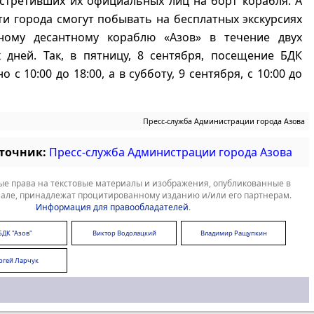
стретивших их официальных лиц на борт корабля. А
ти города смогут побывать на бесплатных экскурсиях
ному десантному кораблю «Азов» в течение двух
 дней. Так, в пятницу, 8 сентября, посещение БДК
о с 10:00 до 18:00, а в субботу, 9 сентября, с 10:00 до
Пресс-служба Администрации города Азова
сточник:
Пресс-служба Администрации города Азова
е права на текстовые материалы и изображения, опубликованные в
але, принадлежат процитированному изданию и/или его партнерам.
Информация для правообладателей
.
БДК "Азов"
Виктор Водолацкий
Владимир Ращупкин
ргей Ларчук