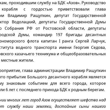
ам, проходившим службу на БДК «Азов». Руководство
корабля с гордостью приветствовали глава
ии Владимир Ращупкин, депутат Государственной
тор Водолацкий, депутаты Государственной Думы
о Собрания РФ от Ростовской области, депутаты
родской Думы, командир 197 бригады десантных
рноморского флота капитан I ранга Сергей Ларчук,
ститута водного транспорта имени Георгия Седова,
вского казачьего техникума и общеобразовательных
е местные жители.
роприятие, глава администрации Владимир Ращупкин
что прибытие Большого десантного корабля является
му знаковым событием для всего города, которое
ли 6 лет с последнего прихода БДК к родным берегам.
нии многих лет город Азов осуществляет шефство над
сут службу наши земляки, достойные сыны нашего