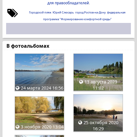
для правообладателей
.
Городской пляж
Юрий Слюсарь
город Ростов-на-Дону
федеральная
программа "Формирование комфортной среды"
В фотоальбомах
13 августа 2023
24 марта 2024 16:56
11:02
25 октября 2020
3 ноября 2020 13:04
16:29