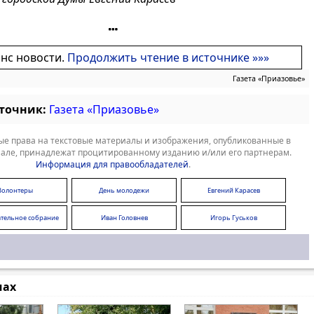
онс новости.
Продолжить чтение в источнике »»»
Газета «Приазовье»
сточник:
Газета «Приазовье»
е права на текстовые материалы и изображения, опубликованные в
але, принадлежат процитированному изданию и/или его партнерам.
Информация для правообладателей
.
Волонтеры
День молодежи
Евгений Карасев
тельное собрание
Иван Головнев
Игорь Гуськов
овской области
мах