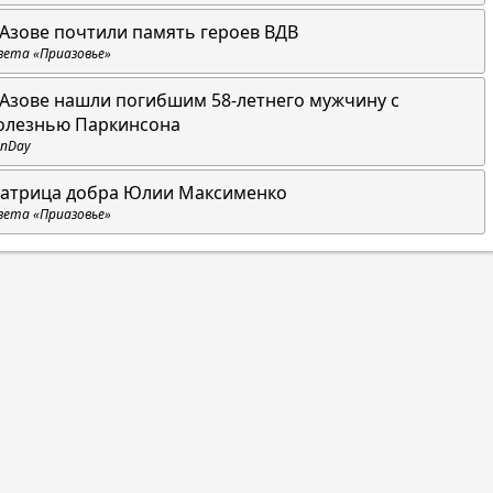
 Азове почтили память героев ВДВ
зета «Приазовье»
 Азове нашли погибшим 58-летнего мужчину с
олезнью Паркинсона
nDay
атрица добра Юлии Максименко
зета «Приазовье»