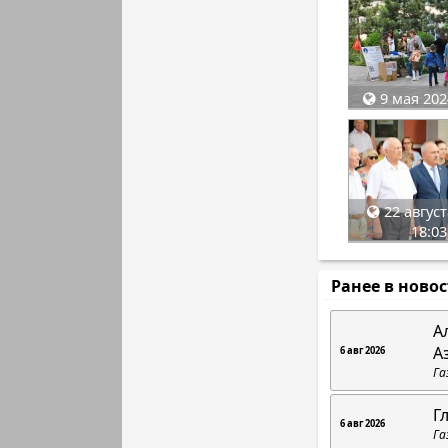
9 мая 202
22 август
18:03
Ранее в ново
А
А
6 авг 2026
Га
Г
6 авг 2026
Га