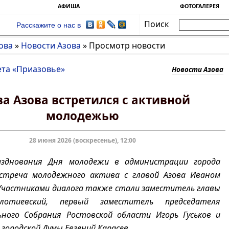
АФИША
ФОТОГАЛЕРЕЯ
Поиск
Расскажите о нас в
ова
»
Новости Азова
»
Просмотр новости
ета «Приазовье»
Новости Азова
ва Азова встретился с активной
молодежью
28 июня 2026 (воскресенье), 12:00
азднования Дня молодежи в администрации города
встреча молодежного актива с главой Азова Иваном
Участниками диалога также стали заместитель главы
лотиевский, первый заместитель председателя
ного Собрания Ростовской области Игорь Гуськов и
 городской Думы Евгений Карасев