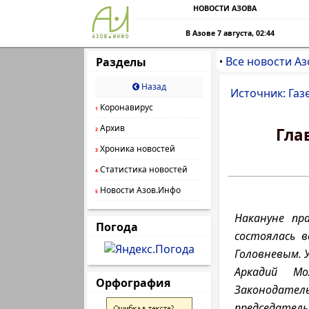
НОВОСТИ АЗОВА
В Азове 7 августа, 02:44
Все новости Аз
Разделы
•
Назад
Источник: Газ
Коронавирус
1
Архив
Гла
2
Хроника новостей
3
Статистика новостей
4
Новости Азов.Инфо
5
Накануне пр
Погода
состоялась 
Головневым. 
Аркадий Мо
Орфография
Законодатель
председатель