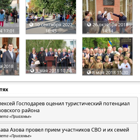
10 сентября 2022
26 октября 2018
4 17:01
16:45
14:14
а 2018
9 мая 2018 10:13
8 мая 2018 15:30
стях
лексей Господарев оценил туристический потенциал
зовского района
зета «Приазовье»
лава Азова провел прием участников СВО и их семей
зета «Приазовье»