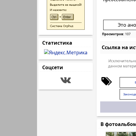
Это ан
Просмотров:
107
Статистика
Ссылка на и
Исключительны
данном матери
Соцсети
Законода
Рост
В фотоальбо