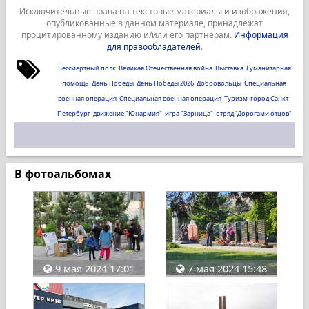
Исключительные права на текстовые материалы и изображения,
опубликованные в данном материале, принадлежат
процитированному изданию и/или его партнерам.
Информация
для правообладателей
.
Бессмертный полк
Великая Отечественная война
Выставка
Гуманитарная
помощь
День Победы
День Победы 2026
Добровольцы
Специальная
военная операция
Специальная военная операция
Туризм
город Санкт-
Петербург
движение "Юнармия"
игра "Зарница"
отряд "Дорогами отцов"
В фотоальбомах
9 мая 2024 17:01
7 мая 2024 15:48