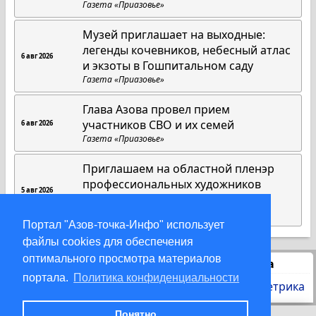
Газета «Приазовье»
Музей приглашает на выходные:
легенды кочевников, небесный атлас
6 авг 2026
и экзоты в Гошпитальном саду
Газета «Приазовье»
Глава Азова провел прием
участников СВО и их семей
6 авг 2026
Газета «Приазовье»
Приглашаем на областной пленэр
профессиональных художников
5 авг 2026
"Азов"
Новая Азовская Газета.ру
Портал "Азов-точка-Инфо" использует
файлы cookies для обеспечения
оптимального просмотра материалов
Статистика
портала.
Политика конфиденциальности
Понятно