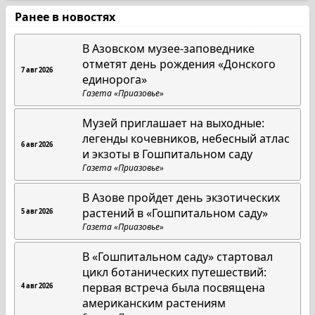
Ранее в новостях
В Азовском музее-заповеднике
отметят день рождения «Донского
7 авг 2026
единорога»
Газета «Приазовье»
Музей приглашает на выходные:
легенды кочевников, небесный атлас
6 авг 2026
и экзоты в Гошпитальном саду
Газета «Приазовье»
В Азове пройдет день экзотических
растений в «Гошпитальном саду»
5 авг 2026
Газета «Приазовье»
В «Гошпитальном саду» стартовал
цикл ботанических путешествий:
первая встреча была посвящена
4 авг 2026
американским растениям