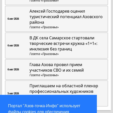
Газета «Приазовье»
Алексей Господарев оценил
туристический потенциал Азовского
6 авг 2026
района
Газета «Приазовье»
В ДК села Самарское стартовали
творческие встречи кружка «1+1»:
6 авг 2026
инклюзия без границ
Газета «Приазовье»
Глава Азова провел прием
участников СВО и их семей
6 авг 2026
Газета «Приазовье»
Приглашаем на областной пленэр
профессиональных художников
5 авг 2026
"Азов"
Новая Азовская Газета.ру
Портал "Азов-точка-Инфо" использует
файлы cookies для обеспечения