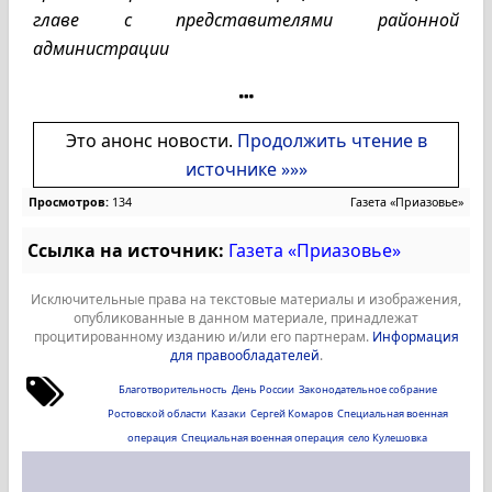
главе с представителями районной
администрации
Это анонс новости.
Продолжить чтение в
источнике »»»
Просмотров:
134
Газета «Приазовье»
Ссылка на источник:
Газета «Приазовье»
Исключительные права на текстовые материалы и изображения,
опубликованные в данном материале, принадлежат
процитированному изданию и/или его партнерам.
Информация
для правообладателей
.
Благотворительность
День России
Законодательное собрание
Ростовской области
Казаки
Сергей Комаров
Специальная военная
операция
Специальная военная операция
село Кулешовка