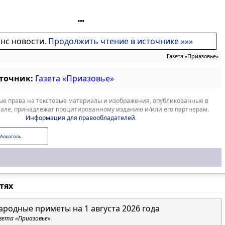
онс новости.
Продолжить чтение в источнике »»»
Газета «Приазовье»
сточник:
Газета «Приазовье»
е права на текстовые материалы и изображения, опубликованные в
але, принадлежат процитированному изданию и/или его партнерам.
Информация для правообладателей
.
Алкоголь
стях
ародные приметы на 1 августа 2026 года
зета «Приазовье»