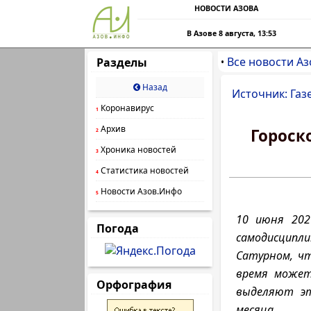
НОВОСТИ АЗОВА
В Азове 8 августа, 13:53
Все новости Аз
Разделы
•
Назад
Источник: Газ
Коронавирус
1
Архив
Гороско
2
Хроника новостей
3
Статистика новостей
4
Новости Азов.Инфо
5
10 июня 202
Погода
самодисципли
Сатурном, ч
время может
Орфография
выделяют эт
месяца