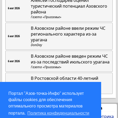
Алексей Господарев оценил
туристический потенциал Азовского
6 авг 2026
района
Газета «Приазовье»
В Азовском районе ввели режим ЧС
регионального характера из-за
6 авг 2026
урагана
DonDay
В Азовском районе введен режим ЧС
из-за последствий июльского урагана
6 авг 2026
Газета «Приазовье»
В Ростовской области 40-летний
мужчина погиб в аварии
4 авг 2026
DonDay
Портал "Азов-точка-Инфо" использует
файлы cookies для обеспечения
оптимального просмотра материалов
Статистика
портала.
Политика конфиденциальности