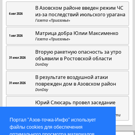
В Азовском районе введен режим ЧС
из-за последствий июльского урагана
6 авг 2026
Газета «Приазовье»
Матрица добра Юлии Максименко
1 авг 2026
Газета «Приазовье»
Вторую ракетную опасность за утро
объявили в Ростовской области
31 июл 2026
DonDay
В результате воздушной атаки
поврежден дом в Азовском район
31 июл 2026
DonDay
Юрий Слюсарь провел заседание
областного оперативного штаба
27 июл 2026
Пресс-служба губернатора Ростовской области
Портал "Азов-точка-Инфо" использует
файлы cookies для обеспечения
оптимального просмотра материалов