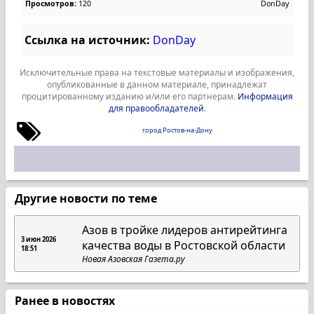
Просмотров:
120
DonDay
Ссылка на источник:
DonDay
Исключительные права на текстовые материалы и изображения,
опубликованные в данном материале, принадлежат
процитированному изданию и/или его партнерам.
Информация
для правообладателей
.
город Ростов-на-Дону
Другие новости по теме
Азов в тройке лидеров антирейтинга
3 июн 2026
качества воды в Ростовской области
18:51
Новая Азовская Газета.ру
Ранее в новостях