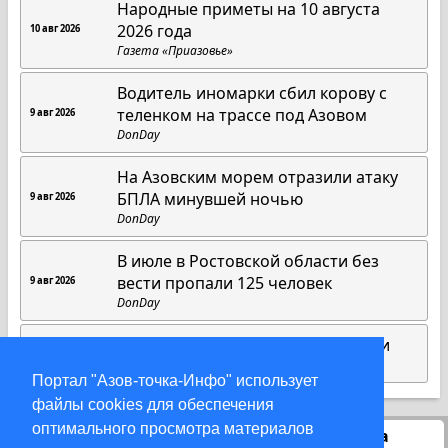
Народные приметы на 10 августа
2026 года
10 авг 2026
Газета «Приазовье»
Водитель иномарки сбил корову с
теленком на трассе под Азовом
9 авг 2026
DonDay
На Азовским морем отразили атаку
БПЛА минувшей ночью
9 авг 2026
DonDay
В июле в Ростовской области без
вести пропали 125 человек
9 авг 2026
DonDay
Мастера, которые создают улыбки
9 авг 2026
Газета «Приазовье»
Портал "Азов-точка-Инфо" использует
файлы cookies для обеспечения
оптимального просмотра материалов
Статистика