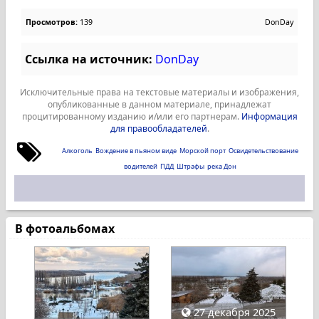
Просмотров:
139
DonDay
Ссылка на источник:
DonDay
Исключительные права на текстовые материалы и изображения,
опубликованные в данном материале, принадлежат
процитированному изданию и/или его партнерам.
Информация
для правообладателей
.
Алкоголь
Вождение в пьяном виде
Морской порт
Освидетельствование
водителей
ПДД
Штрафы
река Дон
В фотоальбомах
27 декабря 2025