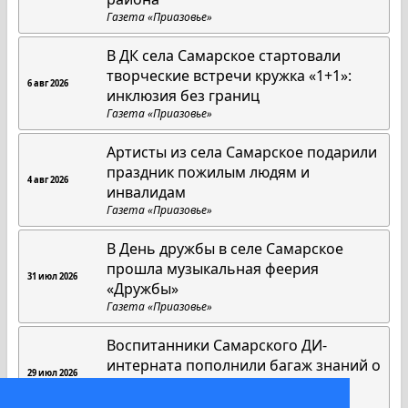
Газета «Приазовье»
В ДК села Самарское стартовали
творческие встречи кружка «1+1»:
6 авг 2026
инклюзия без границ
Газета «Приазовье»
Артисты из села Самарское подарили
праздник пожилым людям и
4 авг 2026
инвалидам
Газета «Приазовье»
В День дружбы в селе Самарское
прошла музыкальная феерия
31 июл 2026
«Дружбы»
Газета «Приазовье»
Воспитанники Самарского ДИ-
интерната пополнили багаж знаний о
29 июл 2026
военно-морском флоте России
Газета «Приазовье»