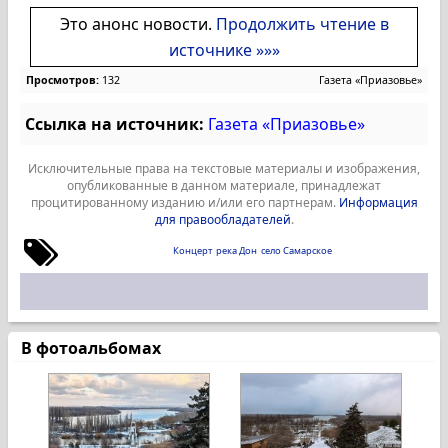
Это анонс новости.
Продолжить чтение в
источнике »»»
Просмотров:
132
Газета «Приазовье»
Ссылка на источник:
Газета «Приазовье»
Исключительные права на текстовые материалы и изображения,
опубликованные в данном материале, принадлежат
процитированному изданию и/или его партнерам.
Информация
для правообладателей
.
Концерт
река Дон
село Самарское
В фотоальбомах