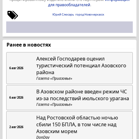
для правообладателей
.
Юрий Слюсарь
город Новочеркасск
Ранее в новостях
Алексей Господарев оценил
туристический потенциал Азовского
6 авг 2026
района
Газета «Приазовье»
В Азовском районе введен режим ЧС
из-за последствий июльского урагана
6 авг 2026
Газета «Приазовье»
Над Ростовской областью ночью
сбили 150 БПЛА, в том числе над
2 авг 2026
Азовским морем
DonDay