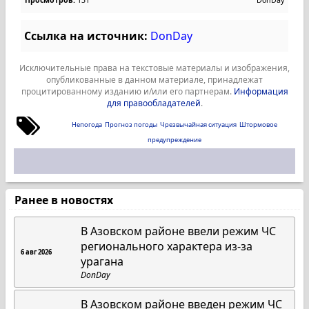
Просмотров:
131
DonDay
Ссылка на источник:
DonDay
Исключительные права на текстовые материалы и изображения,
опубликованные в данном материале, принадлежат
процитированному изданию и/или его партнерам.
Информация
для правообладателей
.
Непогода
Прогноз погоды
Чрезвычайная ситуация
Штормовое
предупреждение
Ранее в новостях
В Азовском районе ввели режим ЧС
регионального характера из-за
6 авг 2026
урагана
DonDay
В Азовском районе введен режим ЧС