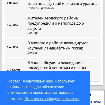
из-за последствий июльского урагана
6 авг 2026
Газета «Приазовье»
Жителей Азовского района
предупредили о непогоде до 5
3 авг 2026
августа
DonDay
В Азовском районе ликвидируют
крупный ландшафтный пожар
3 авг 2026
DonDay
В Азове обсудили ликвидацию
последствий непогоды и планы
27 июл 2026
благоустройства на 2027 год
Газета «Приазовье»
Портал "Азов-точка-Инфо" использует
файлы cookies для обеспечения
оптимального просмотра материалов
Статистика
портала.
Политика конфиденциальности