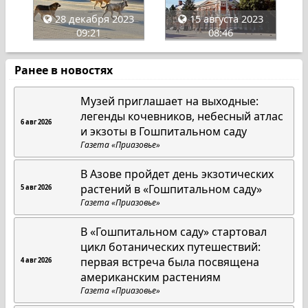
28 декабря 2023
15 августа 2023
09:21
08:46
Ранее в новостях
Музей приглашает на выходные:
легенды кочевников, небесный атлас
6 авг 2026
и экзоты в Гошпитальном саду
Газета «Приазовье»
В Азове пройдет день экзотических
растений в «Гошпитальном саду»
5 авг 2026
Газета «Приазовье»
В «Гошпитальном саду» стартовал
цикл ботанических путешествий:
первая встреча была посвящена
4 авг 2026
американским растениям
Газета «Приазовье»