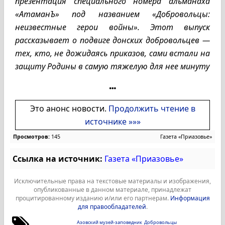
презентация специального номера альманаха
«АтаманЪ» под названием «Добровольцы:
неизвестные герои войны». Этот выпуск
рассказывает о подвиге донских добровольцев —
тех, кто, не дожидаясь приказов, сами встали на
защиту Родины в самую тяжелую для нее минуту
Это анонс новости.
Продолжить чтение в
источнике »»»
Просмотров:
145
Газета «Приазовье»
Ссылка на источник:
Газета «Приазовье»
Исключительные права на текстовые материалы и изображения,
опубликованные в данном материале, принадлежат
процитированному изданию и/или его партнерам.
Информация
для правообладателей
.
Азовский музей-заповедник
Добровольцы