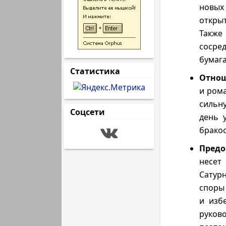
новых
откры
Также
сосред
бумага
Статистика
Отнош
и рома
сильну
Соцсети
день 
брако
Предо
несет
Сатур
споры
и изб
руков