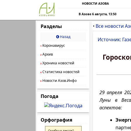
НОВОСТИ АЗОВА
В Азове 6 августа, 13:50
Все новости Аз
Разделы
•
Назад
Источник: Газ
Коронавирус
1
Архив
Гороско
2
Хроника новостей
3
Статистика новостей
4
Новости Азов.Инфо
5
29 апреля 20
Погода
Луны в Веса
аспектов:
Орфография
Энерг
партн