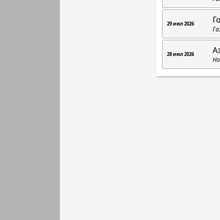
Г
29 июл 2026
Га
А
28 июл 2026
Но