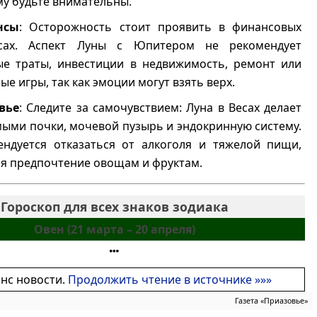
му будьте внимательны.
нсы
: Осторожность стоит проявить в финансовых
сах. Аспект Луны с Юпитером не рекомендует
ые траты, инвестиции в недвижимость, ремонт или
ые игры, так как эмоции могут взять верх.
вье
: Следите за самочувствием: Луна в Весах делает
мыми почки, мочевой пузырь и эндокринную систему.
ендуется отказаться от алкоголя и тяжелой пищи,
ая предпочтение овощам и фруктам.
Гороскоп для всех знаков зодиака
Овен (21 марта – 20 апреля)
онс новости.
Продолжить чтение в источнике »»»
Газета «Приазовье»