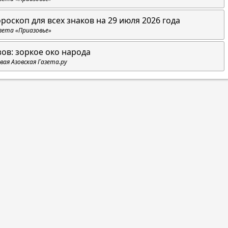
ороскоп для всех знаков на 29 июля 2026 года
зета «Приазовье»
зов: зоркое око народа
вая Азовская Газета.ру