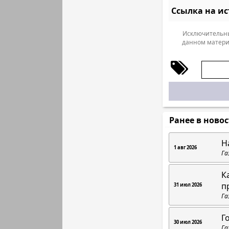
Ссылка на и
Исключительны
данном матери
Ранее в ново
Н
1 авг 2026
Га
К
п
31 июл 2026
Га
Г
30 июл 2026
Га