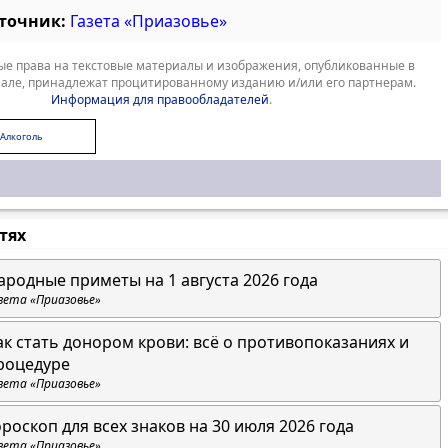
сточник:
Газета «Приазовье»
е права на текстовые материалы и изображения, опубликованные в
але, принадлежат процитированному изданию и/или его партнерам.
Информация для правообладателей
.
Алкоголь
стях
ародные приметы на 1 августа 2026 года
зета «Приазовье»
ак стать донором крови: всё о противопоказаниях и
роцедуре
зета «Приазовье»
ороскоп для всех знаков на 30 июля 2026 года
зета «Приазовье»