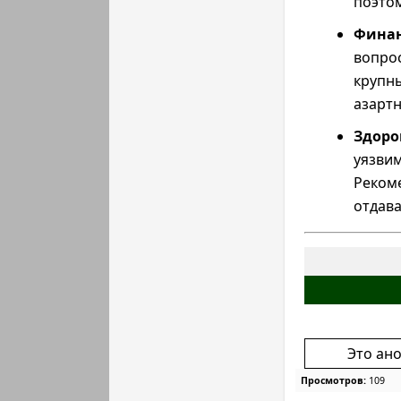
поэто
Фина
вопро
крупн
азартн
Здоро
уязви
Реком
отдав
Это ан
Просмотров:
109