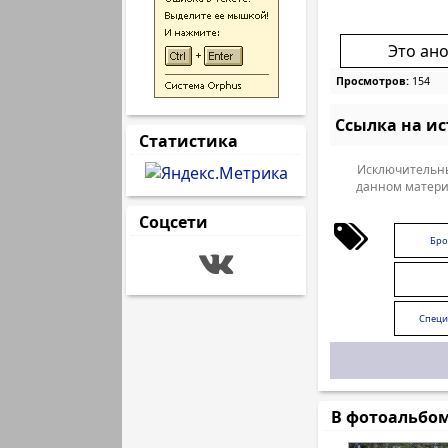
Это ан
Просмотров:
154
Ссылка на и
Статистика
Исключительны
данном матери
Соцсети
Бро
Специ
В фотоальбо