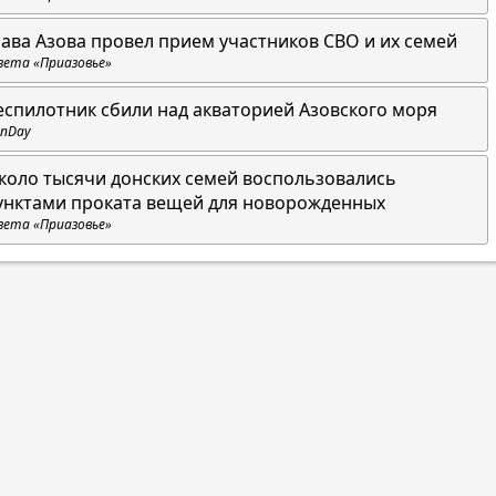
лава Азова провел прием участников СВО и их семей
зета «Приазовье»
еспилотник сбили над акваторией Азовского моря
nDay
коло тысячи донских семей воспользовались
унктами проката вещей для новорожденных
зета «Приазовье»