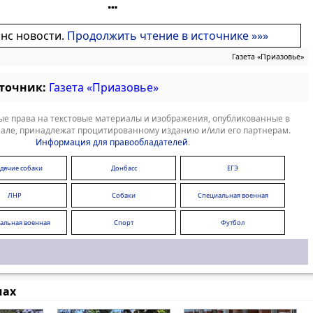
онс новости.
Продолжить чтение в источнике »»»
Газета «Приазовье»
сточник:
Газета «Приазовье»
е права на текстовые материалы и изображения, опубликованные в
але, принадлежат процитированному изданию и/или его партнерам.
Информация для правообладателей
.
дячие собаки
Донбасс
ЕГЭ
ЛНР
Собаки
Специальная военная
операция
альная военная
Спорт
Футбол
операция
мах