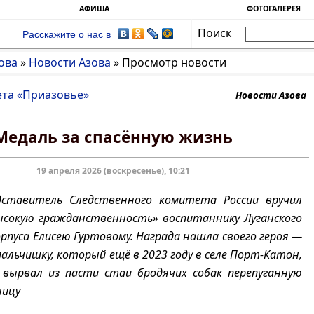
АФИША
ФОТОГАЛЕРЕЯ
Поиск
Расскажите о нас в
ова
»
Новости Азова
»
Просмотр новости
ета «Приазовье»
Новости Азова
Медаль за спасённую жизнь
19 апреля 2026 (воскресенье), 10:21
дставитель Следственного комитета России вручил
ысокую гражданственность» воспитаннику Луганского
рпуса Елисею Гуртовому. Награда нашла своего героя —
альчишку, который ещё в 2023 году в селе Порт-Катон,
, вырвал из пасти стаи бродячих собак перепуганную
ницу