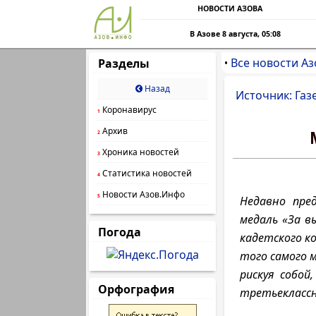
НОВОСТИ АЗОВА
В Азове 8 августа, 05:08
Все новости Аз
Разделы
•
Назад
Источник: Газ
Коронавирус
1
Архив
2
Хроника новостей
3
Статистика новостей
4
Новости Азов.Инфо
5
Недавно пре
медаль «За в
Погода
кадетского ко
того самого м
рискуя собой
Орфография
третьекласс