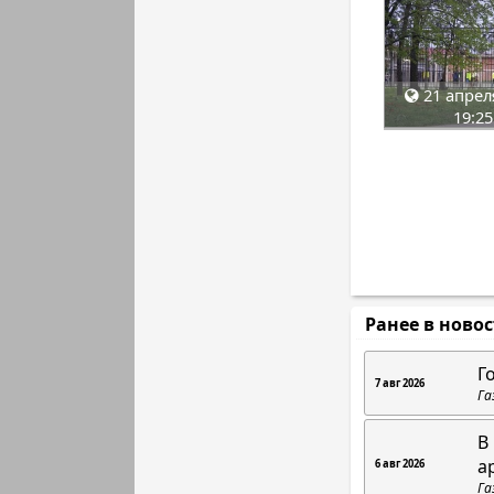
21 апрел
19:25
Ранее в ново
Г
7 авг 2026
Га
В
а
6 авг 2026
Га