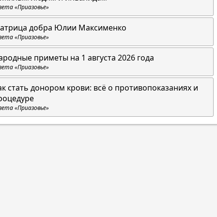
зета «Приазовье»
атрица добра Юлии Максименко
зета «Приазовье»
ародные приметы на 1 августа 2026 года
зета «Приазовье»
ак стать донором крови: всё о противопоказаниях и
роцедуре
зета «Приазовье»