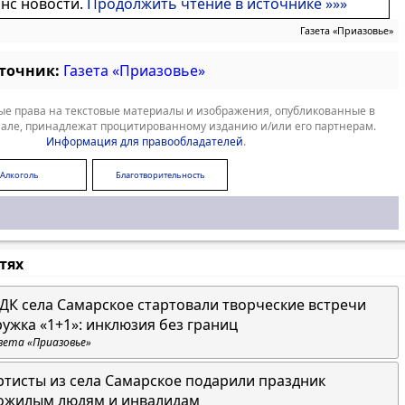
онс новости.
Продолжить чтение в источнике »»»
Газета «Приазовье»
сточник:
Газета «Приазовье»
е права на текстовые материалы и изображения, опубликованные в
але, принадлежат процитированному изданию и/или его партнерам.
Информация для правообладателей
.
Алкоголь
Благотворительность
стях
 ДК села Самарское стартовали творческие встречи
ружка «1+1»: инклюзия без границ
зета «Приазовье»
ртисты из села Самарское подарили праздник
ожилым людям и инвалидам