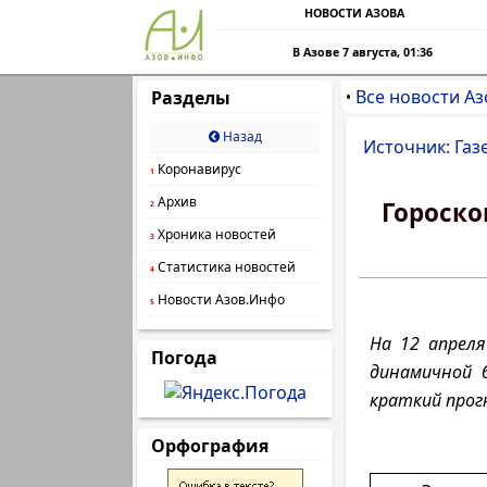
НОВОСТИ АЗОВА
В Азове 7 августа, 01:36
Все новости Аз
Разделы
•
Назад
Источник: Газ
Коронавирус
1
Архив
Гороско
2
Хроника новостей
3
Статистика новостей
4
Новости Азов.Инфо
5
На 12 апрел
Погода
динамичной 
краткий прогн
Орфография