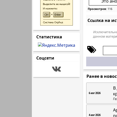
Это ан
Просмотров:
116
Ссылка на и
Исключительны
Статистика
данном матери
Соцсети
Ранее в ново
В
к
6 авг 2026
Га
А
п
4 авг 2026