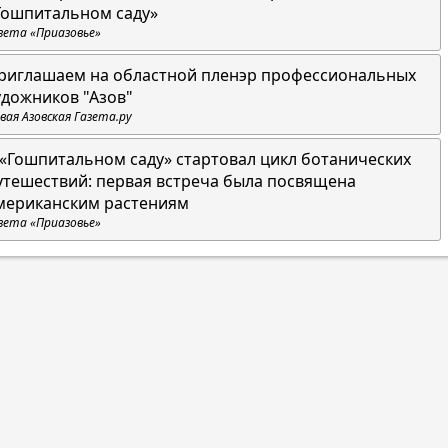
Гошпитальном саду»
зета «Приазовье»
риглашаем на областной пленэр профессиональных
удожников "Азов"
вая Азовская Газета.ру
 «Гошпитальном саду» стартовал цикл ботанических
утешествий: первая встреча была посвящена
мериканским растениям
зета «Приазовье»