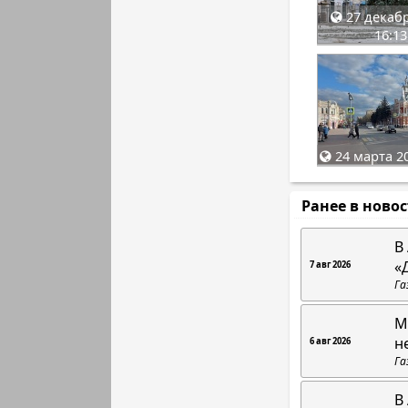
27 декабр
16:13
24 марта 20
Ранее в ново
В
«
7 авг 2026
Га
М
н
6 авг 2026
Га
В