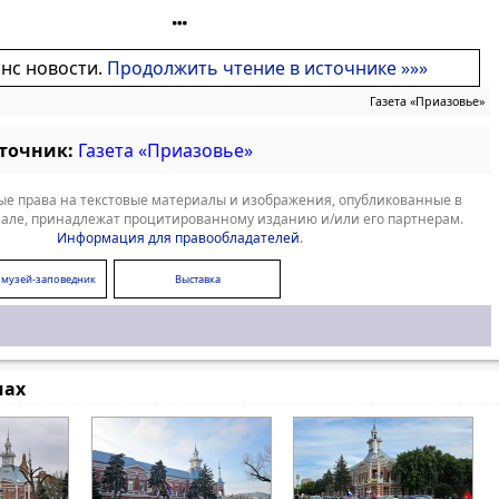
онс новости.
Продолжить чтение в источнике »»»
Газета «Приазовье»
сточник:
Газета «Приазовье»
е права на текстовые материалы и изображения, опубликованные в
але, принадлежат процитированному изданию и/или его партнерам.
Информация для правообладателей
.
 музей-заповедник
Выставка
мах