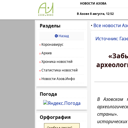
НОВОСТИ АЗОВА
В Азове 8 августа, 12:52
Все новости Аз
Разделы
•
Назад
Источник: Газ
Коронавирус
1
Архив
«Забы
2
Хроника новостей
археолог
3
Статистика новостей
4
Новости Азов.Инфо
5
Погода
В Азовском м
археологичес
страны». 
Орфография
исторических