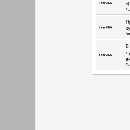
«
5 авг 2026
Га
П
х
5 авг 2026
Но
В
п
4 авг 2026
а
Га