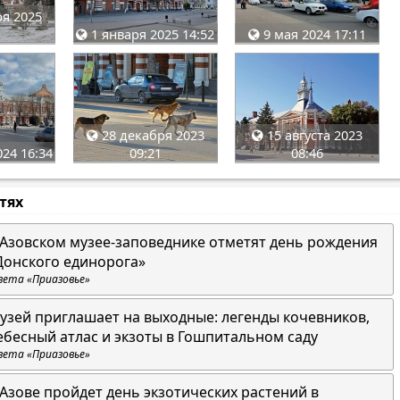
я 2025
1 января 2025 14:52
9 мая 2024 17:11
28 декабря 2023
15 августа 2023
24 16:34
09:21
08:46
стях
 Азовском музее-заповеднике отметят день рождения
Донского единорога»
зета «Приазовье»
узей приглашает на выходные: легенды кочевников,
ебесный атлас и экзоты в Гошпитальном саду
зета «Приазовье»
 Азове пройдет день экзотических растений в