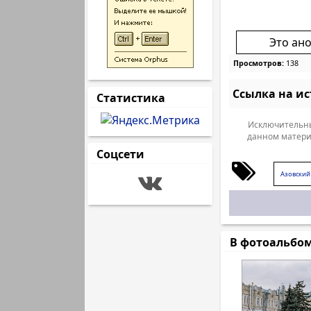
Это ан
Просмотров:
138
Ссылка на и
Статистика
Исключительны
данном матери
Соцсети
Азовский
В фотоальбо