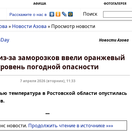
АФИША
ФОТОГАЛЕРЕЯ
Поиск
Расскажите о нас в
ова
»
Новости Азова
»
Просмотр новости
nDay
Новости Азова
 из-за заморозков ввели оранжевый
уровень погодной опасности
7 апреля 2026 (вторник), 11:33
ью температура в Ростовской области опустилась
в.
онс новости.
Продолжить чтение в источнике »»»