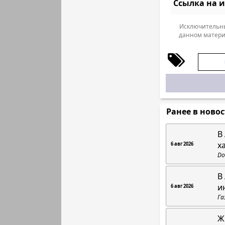
Ссылка на 
Исключительны
данном матери
Ранее в ново
В
х
6 авг 2026
Do
В
и
6 авг 2026
Га
Ж