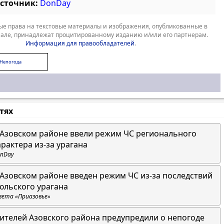
источник:
DonDay
е права на текстовые материалы и изображения, опубликованные в
але, принадлежат процитированному изданию и/или его партнерам.
Информация для правообладателей
.
Непогода
стях
 Азовском районе ввели режим ЧС регионального
арактера из-за урагана
nDay
 Азовском районе введен режим ЧС из-за последствий
юльского урагана
зета «Приазовье»
ителей Азовского района предупредили о непогоде