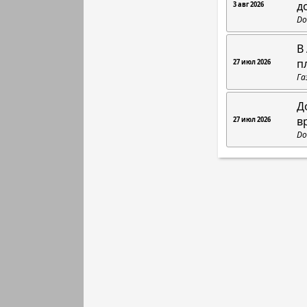
д
3 авг 2026
Do
В
п
27 июл 2026
Га
Д
в
27 июл 2026
Do