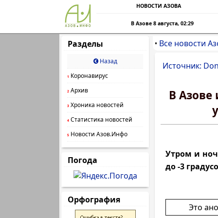
НОВОСТИ АЗОВА
В Азове 8 августа, 02:29
Все новости Аз
Разделы
•
Назад
Источник: Do
Коронавирус
1
Архив
В Азове
2
Хроника новостей
3
Статистика новостей
4
Новости Азов.Инфо
5
Утром и ноч
Погода
до -3 градусо
Орфография
Это ан