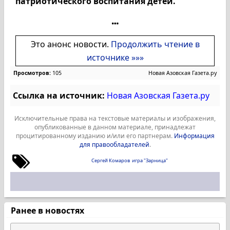
патриотического воспитания детей.
Это анонс новости.
Продолжить чтение в
источнике »»»
Просмотров:
105
Новая Азовская Газета.ру
Ссылка на источник:
Новая Азовская Газета.ру
Исключительные права на текстовые материалы и изображения,
опубликованные в данном материале, принадлежат
процитированному изданию и/или его партнерам.
Информация
для правообладателей
.
Сергей Комаров
игра "Зарница"
Ранее в новостях