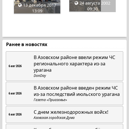
24 августа 2002
13 декабря 2017
09:30
13:09
Ранее в новостях
В Азовском районе ввели режим ЧС
регионального характера из-за
6 авг 2026
урагана
DonDay
В Азовском районе введен режим ЧС
из-за последствий июльского урагана
6 авг 2026
Газета «Приазовье»
С днем железнодорожных войск!
6 авг 2026
Азовская городская Дума