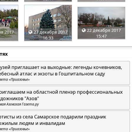
22 декабря 2017
я 2017
27 декабря 2017
15:47
16:33
стях
узей приглашает на выходные: легенды кочевников,
ебесный атлас и экзоты в Гошпитальном саду
зета «Приазовье»
риглашаем на областной пленэр профессиональных
удожников "Азов"
вая Азовская Газета.ру
ртисты из села Самарское подарили праздник
ожилым людям и инвалидам
зета «Приазовье»