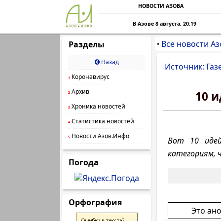
НОВОСТИ АЗОВА
В Азове 8 августа, 20:19
Все новости Аз
Разделы
•
Назад
Источник: Газ
Коронавирус
1
Архив
10 и
2
Хроника новостей
3
Статистика новостей
4
Новости Азов.Инфо
5
Вот 10 идей
категориям, 
Погода
Орфография
Это ан