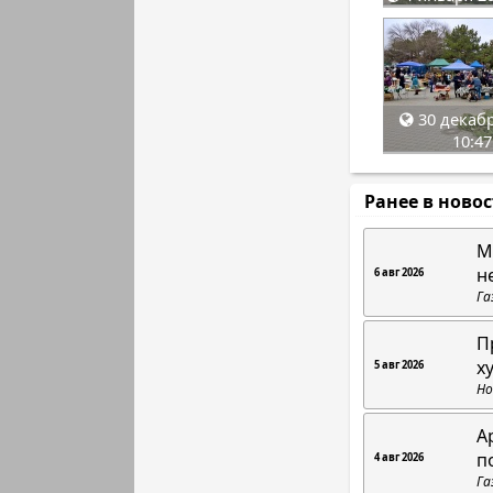
30 декабр
10:47
Ранее в ново
М
н
6 авг 2026
Га
П
х
5 авг 2026
Но
А
п
4 авг 2026
Га