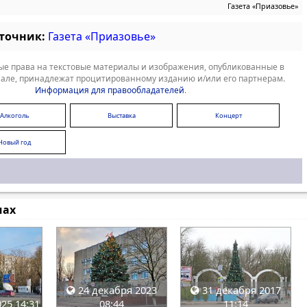
Газета «Приазовье»
сточник:
Газета «Приазовье»
е права на текстовые материалы и изображения, опубликованные в
але, принадлежат процитированному изданию и/или его партнерам.
Информация для правообладателей
.
Алкоголь
Выставка
Концерт
Новый год
мах
24 декабря 2023
31 декабря 2017
25 14:31
08:44
11:14