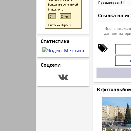
Просмотров:
311
Ссылка на и
Исключительны
данном матери
Статистика
Соцсети
В фотоальбо
1 января 20