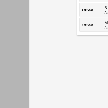
В
3 авг 2026
Га
М
1 авг 2026
Га