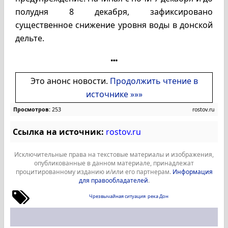
полудня 8 декабря, зафиксировано
существенное снижение уровня воды в донской
дельте.
Это анонс новости.
Продолжить чтение в
источнике »»»
Просмотров:
253
rostov.ru
Ссылка на источник:
rostov.ru
Исключительные права на текстовые материалы и изображения,
опубликованные в данном материале, принадлежат
процитированному изданию и/или его партнерам.
Информация
для правообладателей
.
Чрезвычайная ситуация
река Дон