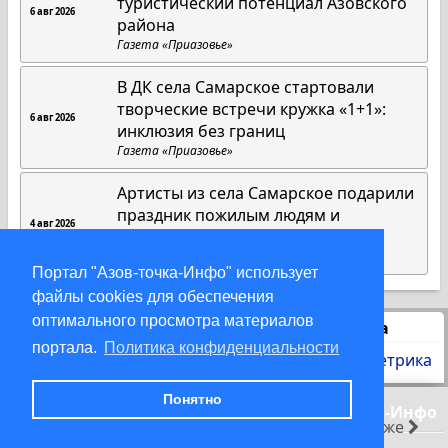
туристический потенциал Азовского
6 авг 2026
района
Газета «Приазовье»
В ДК села Самарское стартовали
творческие встречи кружка «1+1»:
6 авг 2026
инклюзия без границ
Газета «Приазовье»
Артисты из села Самарское подарили
праздник пожилым людям и
4 авг 2026
инвалидам
Газета «Приазовье»
Портал "Азов-точка-Инфо" использует
файлы cookies для обеспечения
оптимального просмотра материалов
Статистика
портала.
Политика конфиденциальности
Понятно
© 2000-2026 Азов-точка-Инфо
раньше
позже