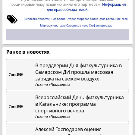
процитированному изданию и/или его партнерам.
Информация
для правообладателей
.
Великая Отечественная война
Вторая Мировая война
село Кагальник
село
Маргаритово
село Самарское
село Стефанидинодар
Ранее в новостях
В преддверии Дня физкультурника в
Самарском ДИ прошла массовая
7 авг 2026
зарядка на свежем воздухе
Газета «Приазовье»
Всероссийский День физкультурника
в Кагальнике: программа
7 авг 2026
спортивного вечера
Газета «Приазовье»
Алексей Господарев оценил