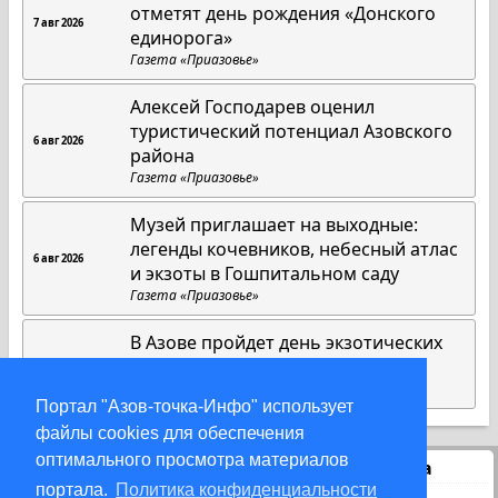
отметят день рождения «Донского
7 авг 2026
единорога»
Газета «Приазовье»
Алексей Господарев оценил
туристический потенциал Азовского
6 авг 2026
района
Газета «Приазовье»
Музей приглашает на выходные:
легенды кочевников, небесный атлас
6 авг 2026
и экзоты в Гошпитальном саду
Газета «Приазовье»
В Азове пройдет день экзотических
растений в «Гошпитальном саду»
5 авг 2026
Газета «Приазовье»
Портал "Азов-точка-Инфо" использует
файлы cookies для обеспечения
оптимального просмотра материалов
Статистика
портала.
Политика конфиденциальности