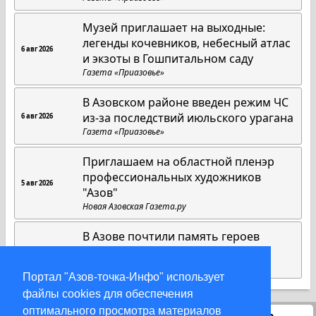
Музей приглашает на выходные:
легенды кочевников, небесный атлас
6 авг 2026
и экзоты в Гошпитальном саду
Газета «Приазовье»
В Азовском районе введен режим ЧС
из-за последствий июльского урагана
6 авг 2026
Газета «Приазовье»
Приглашаем на областной пленэр
профессиональных художников
5 авг 2026
"Азов"
Новая Азовская Газета.ру
В Азове почтили память героев
Первой мировой войны
3 авг 2026
Газета «Приазовье»
Портал "Азов-точка-Инфо" использует
файлы cookies для обеспечения
оптимального просмотра материалов