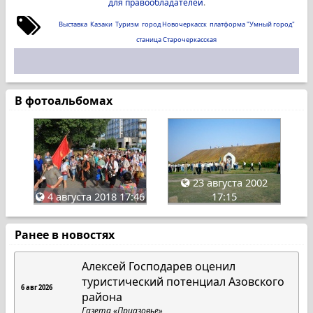
для правообладателей
.
Выставка
Казаки
Туризм
город Новочеркасск
платформа "Умный город"
станица Старочеркасская
В фотоальбомах
23 августа 2002
4 августа 2018 17:46
17:15
Ранее в новостях
Алексей Господарев оценил
туристический потенциал Азовского
6 авг 2026
района
Газета «Приазовье»