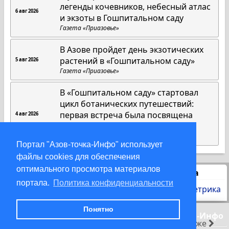
легенды кочевников, небесный атлас
6 авг 2026
и экзоты в Гошпитальном саду
Газета «Приазовье»
В Азове пройдет день экзотических
растений в «Гошпитальном саду»
5 авг 2026
Газета «Приазовье»
В «Гошпитальном саду» стартовал
цикл ботанических путешествий:
первая встреча была посвящена
4 авг 2026
американским растениям
Газета «Приазовье»
Портал "Азов-точка-Инфо" использует
файлы cookies для обеспечения
оптимального просмотра материалов
Статистика
портала.
Политика конфиденциальности
Понятно
© 2000-2026 Азов-точка-Инфо
раньше
позже