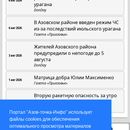
6 авг 2026
урагана
DonDay
В Азовском районе введен режим ЧС
из-за последствий июльского урагана
6 авг 2026
Газета «Приазовье»
Жителей Азовского района
предупредили о непогоде до 5
3 авг 2026
августа
DonDay
Матрица добра Юлии Максименко
1 авг 2026
Газета «Приазовье»
Вторую ракетную опасность за утро
объявили в Ростовской области
31 июл 2026
DonDay
Портал "Азов-точка-Инфо" использует
файлы cookies для обеспечения
оптимального просмотра материалов
Статистика