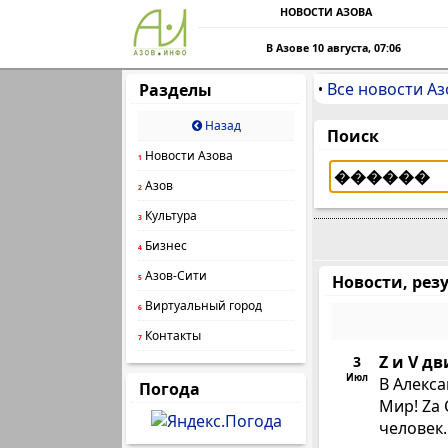
НОВОСТИ АЗОВА
В Азове 10 августа, 07:06
Все новости Аз
Разделы
•
Назад
Поиск
Новости Азова
1
Азов
2
Культура
3
Бизнес
4
Азов-Сити
Новости, резу
5
Виртуальный город
6
Контакты
7
Z и V д
3
Июл
В Алекс
Погода
Мир! Zа 
человек