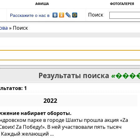
АФИША
ФОТОГАЛЕРЕЯ
Поиск
Расскажите о нас в
ова
»
Поиск
Результаты поиска
«���
льтатов: 1
2022
вижение набирает обороты.
андровском парке в городе Шахты прошла акция «Zа
Своих! Za Победу!». В ней участвовали пять тысяч
. Каждый желающий ...