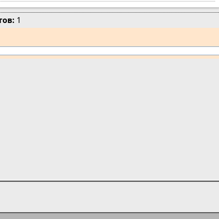
тов:
1