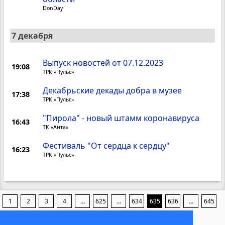
DonDay
7 декабря
Выпуск новостей от 07.12.2023
19:08
ТРК «Пульс»
Декабрьские декады добра в музее
17:38
ТРК «Пульс»
"Пирола" - новый штамм коронавируса
16:43
ТК «Анта»
Фестиваль "От сердца к сердцу"
16:23
ТРК «Пульс»
1
2
3
4
...
625
...
634
635
636
...
645
...
1307
1308
1309
1310