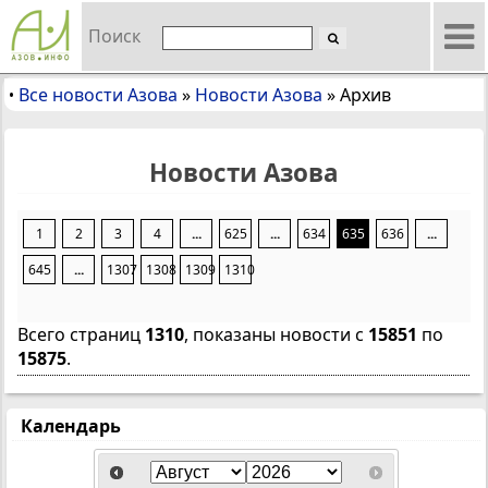
Поиск
Все новости Азова
»
Новости Азова
»
Архив
•
Новости Азова
1
2
3
4
...
625
...
634
635
636
...
645
...
1307
1308
1309
1310
Всего страниц
1310
, показаны новости с
15851
по
15875
.
Календарь