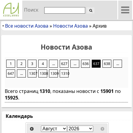
Поиск
Все новости Азова
»
Новости Азова
»
Архив
•
Новости Азова
1
2
3
4
...
627
...
636
637
638
...
647
...
1307
1308
1309
1310
Всего страниц
1310
, показаны новости с
15901
по
15925
.
Календарь