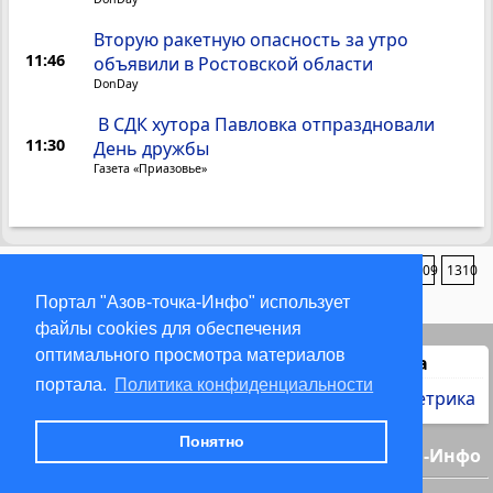
Вторую ракетную опасность за утро
11:46
объявили в Ростовской области
DonDay
В СДК хутора Павловка отпраздновали
11:30
День дружбы
Газета «Приазовье»
1
2
3
4
5
...
14
...
1307
1308
1309
1310
Портал "Азов-точка-Инфо" использует
файлы cookies для обеспечения
оптимального просмотра материалов
Статистика
портала.
Политика конфиденциальности
Понятно
© 2000-2026 Азов-точка-Инфо