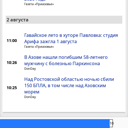
Газета «Приазовье»
2 августа
Гавайское лето в хуторе Павловка: студия
11:00
Арифа зажгла 1 августа
Газета «Приазовье»
В Азове нашли погибшим 58-летнего
10:26
мужчину с болезнью Паркинсона
DonDay
Над Ростовской областью ночью сбили
150 БПЛА, в том числе над Азовским
10:25
морем
DonDay
1
2
3
4
...
13
...
1307
1308
1309
1310