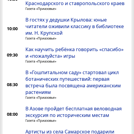
Краснодарского и ставропольского краев
Газета «Приазовье»
В гостях у дедушки Крылова: юные
читатели оживили классику в библиотеке
10:00
им. Н. Крупской
Газета «Приазовье»
Как научить ребёнка говорить «спасибо»
09:30
и «пожалуйста» игры
Газета «Приазовье»
В «Гошпитальном саду» стартовал цикл
ботанических путешествий: первая
08:30
встреча была посвящена американским
растениям
Газета «Приазовье»
В Азове пройдет бесплатная веловодная
08:00
экскурсия по историческим местам
Газета «Приазовье»
Артисты из села Самарское подарили