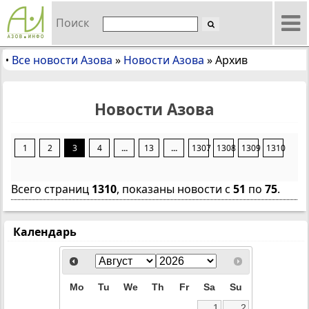
Поиск
Все новости Азова
»
Новости Азова
»
Архив
•
Новости Азова
1
2
3
4
...
13
...
1307
1308
1309
1310
Всего страниц
1310
, показаны новости с
51
по
75
.
Календарь
Mo
Tu
We
Th
Fr
Sa
Su
1
2