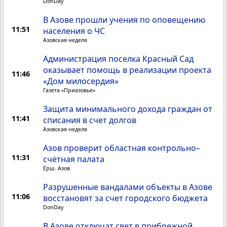
DonDay
В Азове прошли учения по оповещению
11:51
населения о ЧС
Азовская неделя
Администрация поселка Красный Сад
оказывает помощь в реализации проекта
11:46
«Дом милосердия»
Газета «Приазовье»
Защита минимального дохода граждан от
11:41
списания в счет долгов
Азовская неделя
Азов проверит областная контрольно–
11:31
счётная палата
Ёрш. Азов
Разрушенные вандалами объекты в Азове
11:06
восстановят за счет городского бюджета
DonDay
В Азове отключат свет в прибрежной