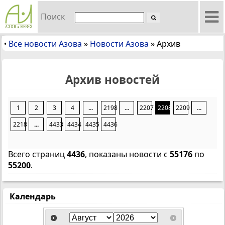
Поиск
Все новости Азова
»
Новости Азова
»
Архив
•
Архив новостей
1
2
3
4
...
2198
...
2207
2208
2209
...
2218
...
4433
4434
4435
4436
Всего страниц
4436
, показаны новости с
55176
по
55200
.
Календарь