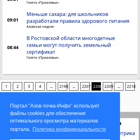
Газета «Приазовье»
Меньше сахара: для школьников
09:01
разработали правила здорового питания
Азовская неделя
В Ростовской области многодетные
семьи могут получить земельный
08:44
сертификат
Газета «Приазовье»
1
2
3
4
...
2198
...
2207
2208
2209
...
2218
...
4433
4434
4435
4436
Портал "Азов-точка-Инфо" использует
файлы cookies для обеспечения
оптимального просмотра материалов
Статистика
портала.
Политика конфиденциальности