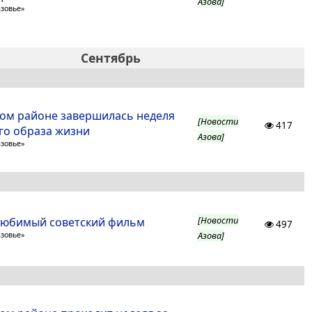
Азова]
азовье»
Сентябрь
ком районе завершилась неделя
[Новости
417
го образа жизни
Азова]
азовье»
[Новости
любимый советский фильм
497
Азова]
азовье»