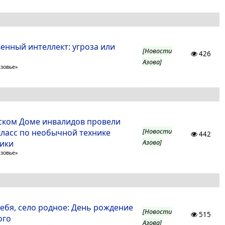
енный интеллект: угроза или
[Новости
426
Азова]
азовье»
ском Доме инвалидов провели
[Новости
класс по необычной технике
442
Азова]
ики
азовье»
ебя, село родное: День рождение
[Новости
515
ого
Азова]