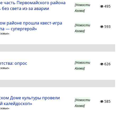
ве часть Первомайского района
[Новости
495
 без света из-за аварии
Азова]
ком районе прошла квест-игра
[Новости
593
па — супергерой»
Азова]
азовье»
[Новости
етства: опрос
626
Азова]
азовье»
ском Доме культуры провели
[Новости
585
й калейдоскоп»
Азова]
азовье»