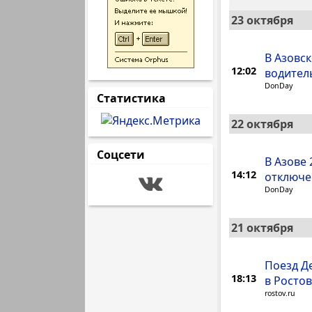
23 октября
В Азовс
12:02
водитель
DonDay
Статистика
22 октября
Соцсети
В Азове
14:12
отключе
DonDay
21 октября
Поезд Д
18:13
в Росто
rostov.ru