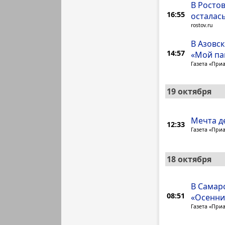
В Росто
16:55
осталась
rostov.ru
В Азовс
14:57
«Мой па
Газета «При
19 октября
Мечта д
12:33
Газета «При
18 октября
В Самар
08:51
«Осенни
Газета «При