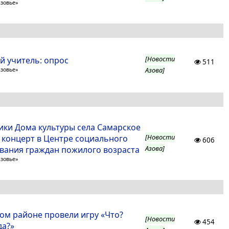
азовье»
[Новости
 учитель: опрос
511
Азова]
азовье»
ики Дома культуры села Самарское
[Новости
 концерт в Центре социального
606
Азова]
вания граждан пожилого возраста
азовье»
ком районе провели игру «Что?
[Новости
454
да?»