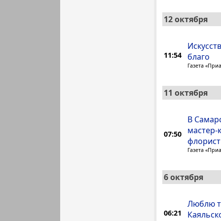
12 октября
Искусств
11:54
благо
Газета «При
11 октября
В Самар
мастер-
07:50
флорист
Газета «При
6 октября
Люблю т
06:21
Каяльск