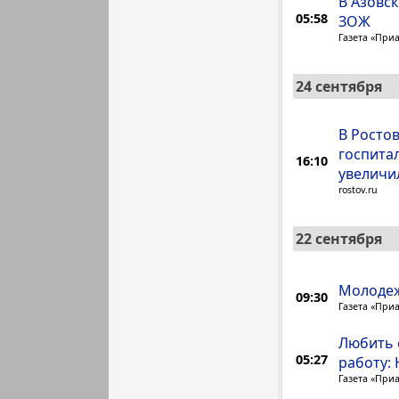
В Азовс
05:58
ЗОЖ
Газета «При
24 сентября
В Росто
госпита
16:10
увеличи
rostov.ru
22 сентября
Молодеж
09:30
Газета «При
Любить 
05:27
работу:
Газета «При