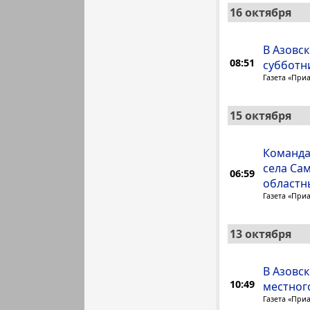
16 октября
В Азовс
08:51
субботн
Газета «При
15 октября
Команда
села Сам
06:59
областн
Газета «При
13 октября
В Азовс
10:49
местног
Газета «При