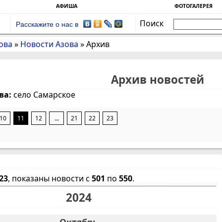
АФИША
ФОТОГАЛЕРЕЯ
Поиск
Расскажите о нас в
ова
»
Новости Азова
»
Архив
Архив новостей
ва:
село Самарское
10
11
12
...
21
22
23
23
, показаны новости с
501
по
550
.
2024