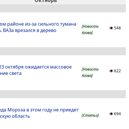
Октябрь
ком районе из-за сильного тумана
[Новости
548
 ВАЗа врезался в дерево
Азова]
 23 октября ожидается массовое
[Новости
622
ние света
Азова]
еда Мороза в этом году не приедет
694
[Статьи]
вскую область