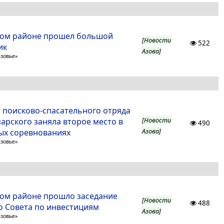
ком районе прошел большой
[Новости
522
ик
Азова]
азовье»
 поисково-спасательного отряда
[Новости
арского заняла второе место в
490
Азова]
ых соревнованиях
азовье»
ком районе прошло заседание
[Новости
488
о Совета по инвестициям
Азова]
азовье»