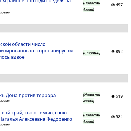
ком районе проходит неделя за
[Новости
497
Азова]
азовье»
вской области число
лизированных с коронавирусом
892
[Статьи]
лось вдвое
[Новости
ь Дона против террора
619
Азова]
азовье»
свой край, свою семью, свою
[Новости
584
 Наталья Алексеевна Федоренко
Азова]
азовье»