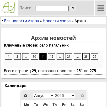
Поиск
Все новости Азова
»
Новости Азова
»
Архив
•
Архив новостей
Ключевые слова:
село Кагальник
1
2
...
10
11
12
...
21
...
28
29
Всего страниц
29
, показаны новости с
251
по
275
.
Календарь
Mo
Tu
We
Th
Fr
Sa
Su