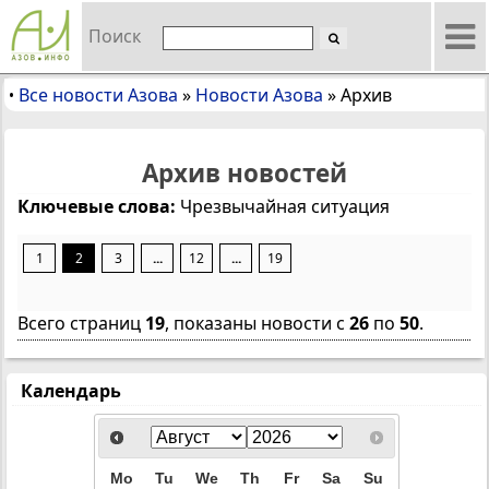
Поиск
Все новости Азова
»
Новости Азова
»
Архив
•
Архив новостей
Ключевые слова:
Чрезвычайная ситуация
1
2
3
...
12
...
19
Всего страниц
19
, показаны новости с
26
по
50
.
Календарь
Mo
Tu
We
Th
Fr
Sa
Su