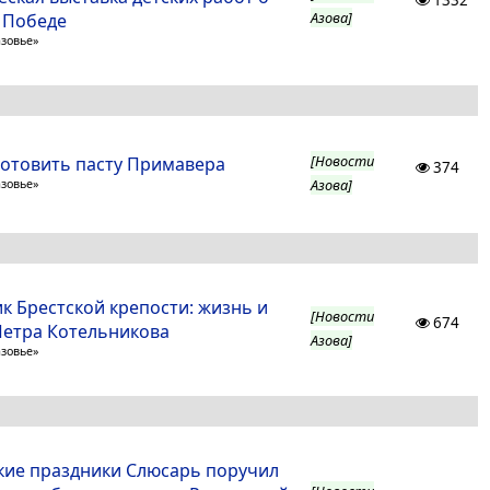
1332
Азова]
 Победе
азовье»
[Новости
готовить пасту Примавера
374
Азова]
азовье»
к Брестской крепости: жизнь и
[Новости
674
Петра Котельникова
Азова]
азовье»
кие праздники Слюсарь поручил