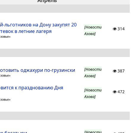
Апрель
й-льготников на Дону закупят 20
[Новости
314
тевок в летние лагеря
Азова]
азовье»
[Новости
готовить оджахури по-грузински
387
Азова]
азовье»
овится к празднованию Дня
[Новости
472
Азова]
азовье»
[Новости