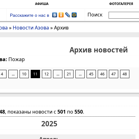
АФИША
ФОТОГАЛЕРЕЯ
Поиск
Расскажите о нас в
ова
»
Новости Азова
»
Архив
Архив новостей
ва:
Пожар
4
...
10
11
12
...
21
...
45
46
47
48
48
, показаны новости с
501
по
550
.
2025