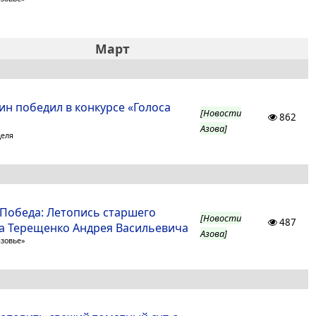
Март
ин победил в конкурсе «Голоса
[Новости
862
Азова]
деля
 Победа: Летопись старшего
[Новости
487
а Терещенко Андрея Васильевича
Азова]
азовье»