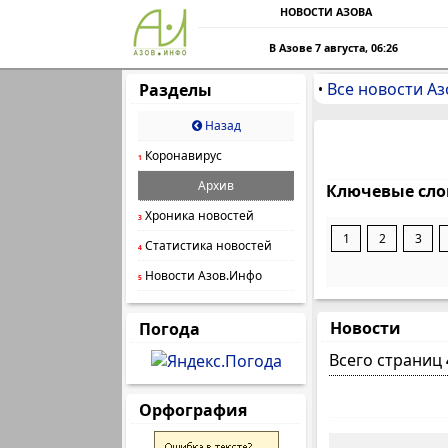
НОВОСТИ АЗОВА
В Азове 7 августа, 06:26
Все новости Аз
Разделы
•
Назад
Коронавирус
1
Архив
Ключевые сло
Хроника новостей
3
1
2
3
Статистика новостей
4
Новости Азов.Инфо
5
Новости
Погода
Всего страниц
Орфография