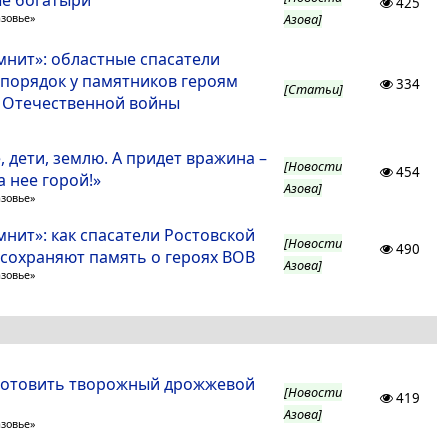
е богатыри
425
Азова]
азовье»
мнит»: областные спасатели
 порядок у памятников героям
334
[Статьи]
 Отечественной войны
 дети, землю. А придет вражина –
[Новости
454
а нее горой!»
Азова]
азовье»
нит»: как спасатели Ростовской
[Новости
490
 сохраняют память о героях ВОВ
Азова]
азовье»
готовить творожный дрожжевой
[Новости
419
Азова]
азовье»