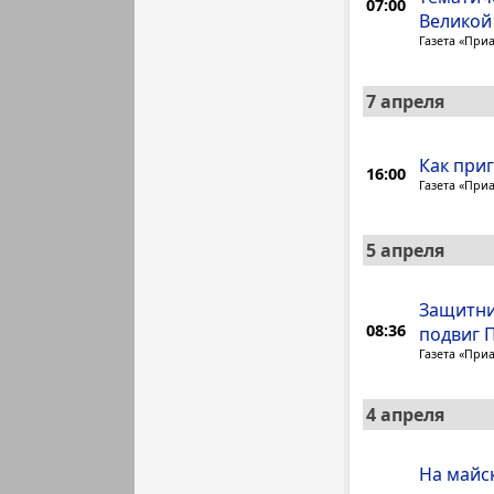
07:00
Великой
Газета «При
7 апреля
Как при
16:00
Газета «При
5 апреля
Защитни
08:36
подвиг 
Газета «При
4 апреля
На майс