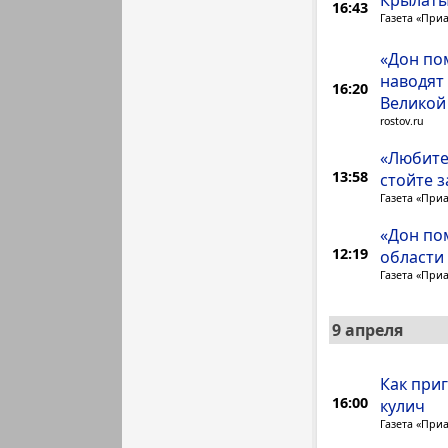
Крылаты
16:43
Газета «При
«Дон по
наводят
16:20
Великой
rostov.ru
«Любите,
13:58
стойте з
Газета «При
«Дон пом
12:19
области
Газета «При
9 апреля
Как при
16:00
кулич
Газета «При