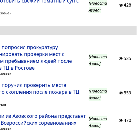
готовить свежий томатный суп с
[Новости
428
Азова]
азовье»
 попросил прокуратуру
нировать проверки мест с
[Новости
535
м пребыванием людей после
Азова]
в ТЦ в Ростове
азовье»
 поручил проверить места
[Новости
го скопления после пожара в ТЦ
559
Азова]
деля
ли из Азовского района представят
[Новости
470
Всероссийских соревнованиях
Азова]
азовье»