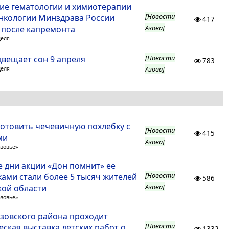
ие гематологии и химиотерапии
[Новости
кологии Минздрава России
417
Азова]
 после капремонта
деля
[Новости
двещает сон 9 апреля
783
Азова]
деля
готовить чечевичную похлебку с
[Новости
415
ми
Азова]
азовье»
е дни акции «Дон помнит» ее
[Новости
ками стали более 5 тысяч жителей
586
Азова]
кой области
азовье»
зовского района проходит
[Новости
ская выставка детских работ о