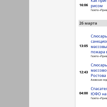
Как при
16:06
рисом
Газета «При
26 марта
Слюсарь
санкцио
13:05
массовы
пожара 
Газета «При
Слюсарь
массово
12:43
Ростова
Азовская не
Спасате
04:00
ЮФО на 
Газета «При