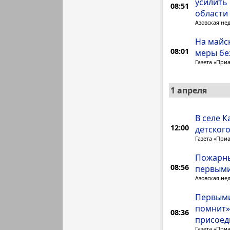
усилить
08:51
области
Азовская не
На майск
08:01
меры бе
Газета «При
1 апреля
В селе К
12:00
детског
Газета «При
Пожарны
08:56
первыми
Азовская не
Первыми
помнит»
08:36
присоед
Газета «При