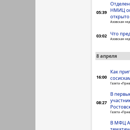
Отделен
НМИЦ он
05:39
открыто
Азовская не
Что пре
03:02
Азовская не
8 апреля
Как при
16:00
сосиска
Газета «При
В первы
участни
08:27
Ростовс
Газета «При
В МФЦ А
тематиче