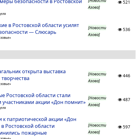
[Новости
 меры безопасности в Ростовской
521
Азова]
деля
ие в Ростовской области усилят
[Новости
536
зопасности — Слюсарь
Азова]
азовье»
агальник открыта выставка
[Новости
446
о творчества
Азова]
азовье»
е Ростовской области стали
[Новости
487
 участниками акции «Дон помнит»
Азова]
деля
 к патриотической акции «Дон
[Новости
 в Ростовской области
597
Азова]
инились пожарные
азовье»