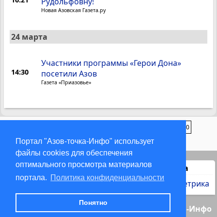
Рудольфовну!
Новая Азовская Газета.ру
24 марта
Участники программы «Герои Дона»
14:30
посетили Азов
Газета «Приазовье»
1
2
3
4
...
13
...
97
98
99
100
Портал "Азов-точка-Инфо" использует
файлы cookies для обеспечения
оптимального просмотра материалов
Статистика
портала.
Политика конфиденциальности
Понятно
© 2000-2026 Азов-точка-Инфо