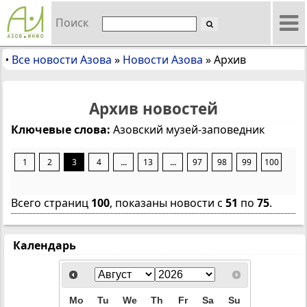
Поиск
Все новости Азова
»
Новости Азова
»
Архив
•
Архив новостей
Ключевые слова:
Азовский музей-заповедник
1
2
3
4
...
13
...
97
98
99
100
Всего страниц
100
, показаны новости с
51
по
75
.
Календарь
Mo
Tu
We
Th
Fr
Sa
Su