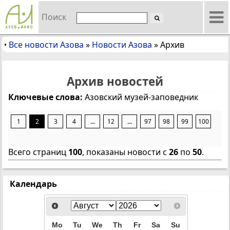
Поиск
Все новости Азова
»
Новости Азова
»
Архив
•
Архив новостей
Ключевые слова:
Азовский музей-заповедник
1
2
3
4
...
12
...
97
98
99
100
Всего страниц
100
, показаны новости с
26
по
50
.
Календарь
Mo
Tu
We
Th
Fr
Sa
Su