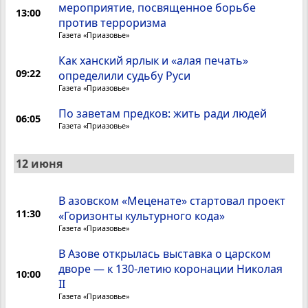
мероприятие, посвященное борьбе
13:00
против терроризма
Газета «Приазовье»
Как ханский ярлык и «алая печать»
09:22
определили судьбу Руси
Газета «Приазовье»
По заветам предков: жить ради людей
06:05
Газета «Приазовье»
12 июня
В азовском «Меценате» стартовал проект
11:30
«Горизонты культурного кода»
Газета «Приазовье»
В Азове открылась выставка о царском
дворе — к 130-летию коронации Николая
10:00
II
Газета «Приазовье»