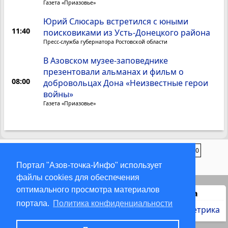
Газета «Приазовье»
Юрий Слюсарь встретился с юными
11:40
поисковиками из Усть-Донецкого района
Пресс-служба губернатора Ростовской области
В Азовском музее-заповеднике
презентовали альманах и фильм о
08:00
добровольцах Дона «Неизвестные герои
войны»
Газета «Приазовье»
1
2
3
4
...
12
...
97
98
99
100
Портал "Азов-точка-Инфо" использует
файлы cookies для обеспечения
оптимального просмотра материалов
Статистика
портала.
Политика конфиденциальности