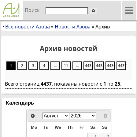
Поиск
Все новости Азова
»
Новости Азова
»
Архив
•
Архив новостей
1
2
3
4
...
11
...
4434
4435
4436
4437
Всего страниц
4437
, показаны новости с
1
по
25
.
Календарь
Mo
Tu
We
Th
Fr
Sa
Su
1
2