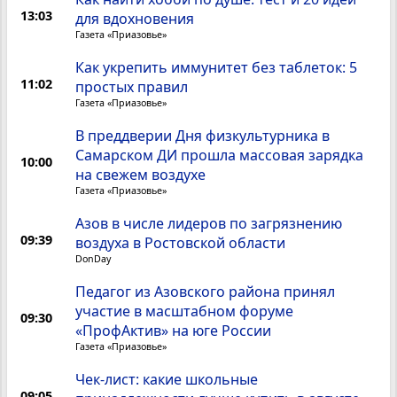
13:03
для вдохновения
Газета «Приазовье»
Как укрепить иммунитет без таблеток: 5
11:02
простых правил
Газета «Приазовье»
В преддверии Дня физкультурника в
Самарском ДИ прошла массовая зарядка
10:00
на свежем воздухе
Газета «Приазовье»
Азов в числе лидеров по загрязнению
09:39
воздуха в Ростовской области
DonDay
Педагог из Азовского района принял
участие в масштабном форуме
09:30
«ПрофАктив» на юге России
Газета «Приазовье»
Чек-лист: какие школьные
09:05